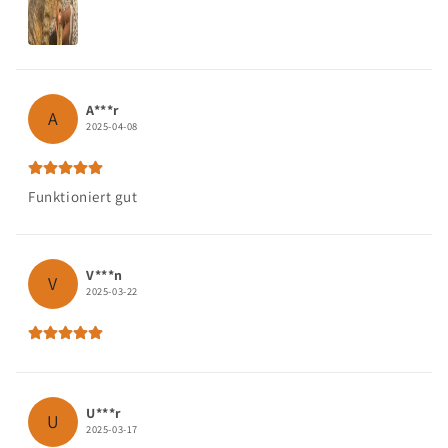
A***r
A
2025-04-08
Funktioniert gut
V***n
V
2025-03-22
U***r
U
2025-03-17