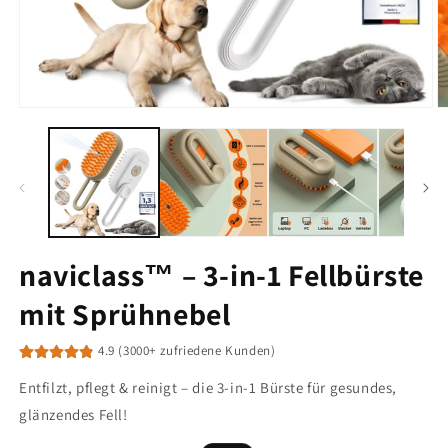
Medien
M
1
2
in
in
Modal
M
öffnen
ö
naviclass™ – 3-in-1 Fellbürste
mit Sprühnebel
4.9 (3000+ zufriedene Kunden)
Entfilzt, pflegt & reinigt – die 3-in-1 Bürste für gesundes,
glänzendes Fell!